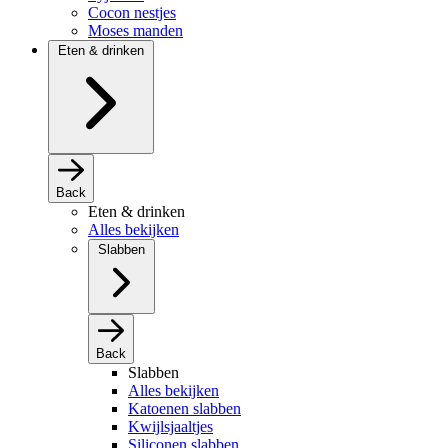
Cocon nestjes
Moses manden
Eten & drinken
Back
Eten & drinken
Alles bekijken
Slabben
Back
Slabben
Alles bekijken
Katoenen slabben
Kwijlsjaaltjes
Siliconen slabben