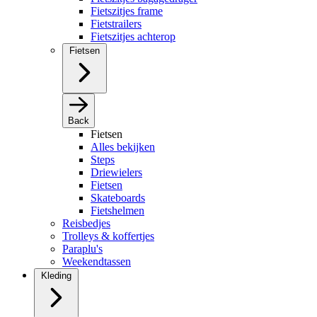
Fietszitjes frame
Fietstrailers
Fietszitjes achterop
Fietsen
Back
Fietsen
Alles bekijken
Steps
Driewielers
Fietsen
Skateboards
Fietshelmen
Reisbedjes
Trolleys & koffertjes
Paraplu's
Weekendtassen
Kleding