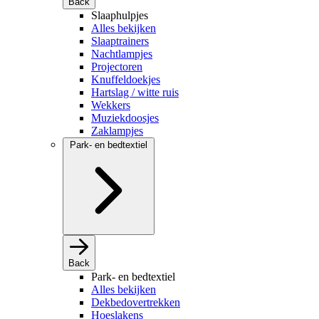
Back
Slaaphulpjes
Alles bekijken
Slaaptrainers
Nachtlampjes
Projectoren
Knuffeldoekjes
Hartslag / witte ruis
Wekkers
Muziekdoosjes
Zaklampjes
Park- en bedtextiel
Back
Park- en bedtextiel
Alles bekijken
Dekbedovertrekken
Hoeslakens