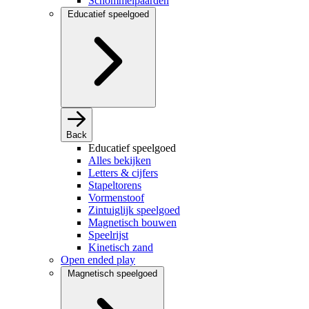
Schommelpaarden
Educatief speelgoed
Back
Educatief speelgoed
Alles bekijken
Letters & cijfers
Stapeltorens
Vormenstoof
Zintuiglijk speelgoed
Magnetisch bouwen
Speelrijst
Kinetisch zand
Open ended play
Magnetisch speelgoed