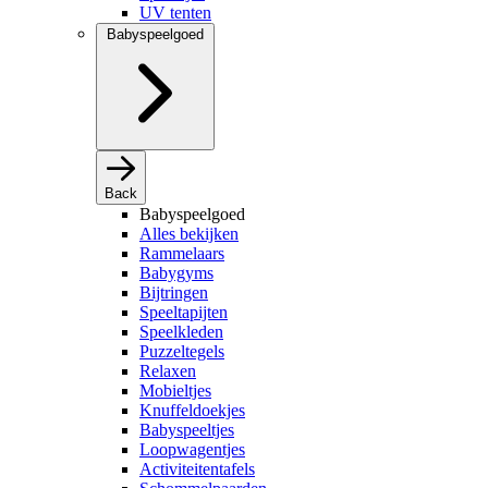
UV tenten
Babyspeelgoed
Back
Babyspeelgoed
Alles bekijken
Rammelaars
Babygyms
Bijtringen
Speeltapijten
Speelkleden
Puzzeltegels
Relaxen
Mobieltjes
Knuffeldoekjes
Babyspeeltjes
Loopwagentjes
Activiteitentafels