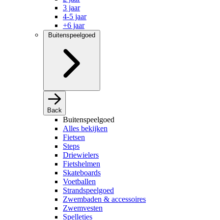
3 jaar
4-5 jaar
+6 jaar
Buitenspeelgoed
Back
Buitenspeelgoed
Alles bekijken
Fietsen
Steps
Driewielers
Fietshelmen
Skateboards
Voetballen
Strandspeelgoed
Zwembaden & accessoires
Zwemvesten
Spelletjes