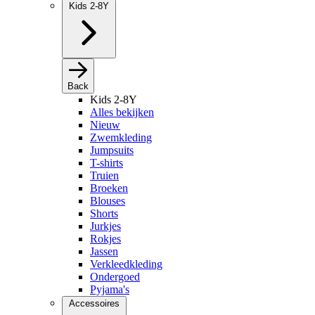
Kids 2-8Y
Back
Kids 2-8Y
Alles bekijken
Nieuw
Zwemkleding
Jumpsuits
T-shirts
Truien
Broeken
Blouses
Shorts
Jurkjes
Rokjes
Jassen
Verkleedkleding
Ondergoed
Pyjama's
Accessoires