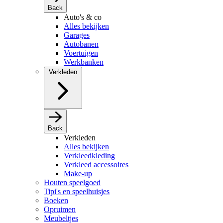
Back
Auto's & co
Alles bekijken
Garages
Autobanen
Voertuigen
Werkbanken
Verkleden
Back
Verkleden
Alles bekijken
Verkleedkleding
Verkleed accessoires
Make-up
Houten speelgoed
Tipi's en speelhuisjes
Boeken
Opruimen
Meubeltjes