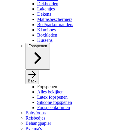
Dekbedden
Lakentjes
Dekens
Matrasbeschermers
Bed/parkomranders
Klamboes
Boxkleden
Kussens
Fopspenen
Back
Fopspenen
Alles bekijken
Latex fopspenen
Silicone fopspenen
Fopspeenkoorden
Babyfoons
Reisbedjes
Behangpapier
Pyjama's