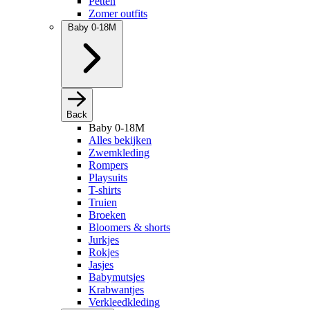
Petten
Zomer outfits
Baby 0-18M
Back
Baby 0-18M
Alles bekijken
Zwemkleding
Rompers
Playsuits
T-shirts
Truien
Broeken
Bloomers & shorts
Jurkjes
Rokjes
Jasjes
Babymutsjes
Krabwantjes
Verkleedkleding