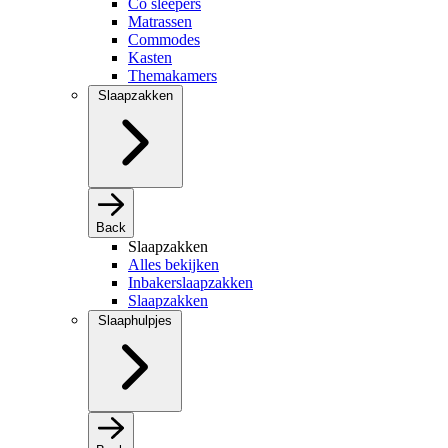
Co sleepers
Matrassen
Commodes
Kasten
Themakamers
Slaapzakken
Back
Slaapzakken
Alles bekijken
Inbakerslaapzakken
Slaapzakken
Slaaphulpjes