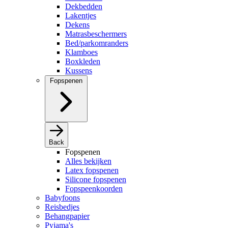
Dekbedden
Lakentjes
Dekens
Matrasbeschermers
Bed/parkomranders
Klamboes
Boxkleden
Kussens
Fopspenen
Back
Fopspenen
Alles bekijken
Latex fopspenen
Silicone fopspenen
Fopspeenkoorden
Babyfoons
Reisbedjes
Behangpapier
Pyjama's