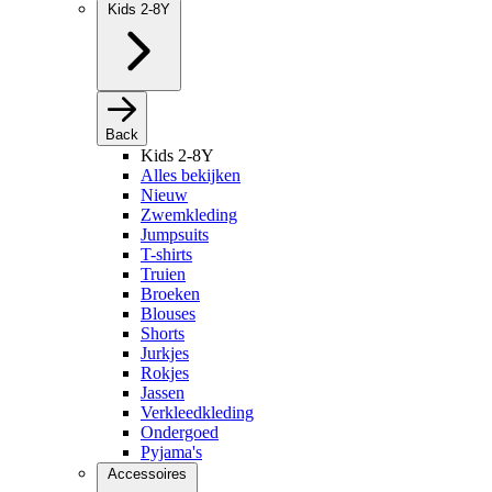
Kids 2-8Y
Back
Kids 2-8Y
Alles bekijken
Nieuw
Zwemkleding
Jumpsuits
T-shirts
Truien
Broeken
Blouses
Shorts
Jurkjes
Rokjes
Jassen
Verkleedkleding
Ondergoed
Pyjama's
Accessoires