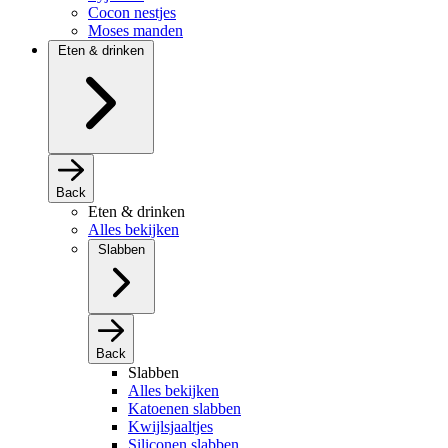
Cocon nestjes
Moses manden
Eten & drinken
Back
Eten & drinken
Alles bekijken
Slabben
Back
Slabben
Alles bekijken
Katoenen slabben
Kwijlsjaaltjes
Siliconen slabben