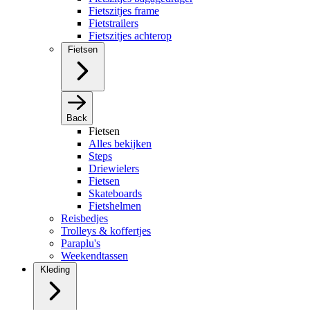
Fietszitjes frame
Fietstrailers
Fietszitjes achterop
Fietsen
Back
Fietsen
Alles bekijken
Steps
Driewielers
Fietsen
Skateboards
Fietshelmen
Reisbedjes
Trolleys & koffertjes
Paraplu's
Weekendtassen
Kleding