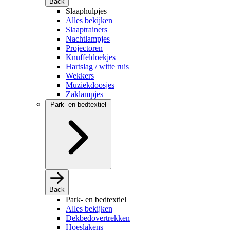
Back
Slaaphulpjes
Alles bekijken
Slaaptrainers
Nachtlampjes
Projectoren
Knuffeldoekjes
Hartslag / witte ruis
Wekkers
Muziekdoosjes
Zaklampjes
Park- en bedtextiel
Back
Park- en bedtextiel
Alles bekijken
Dekbedovertrekken
Hoeslakens