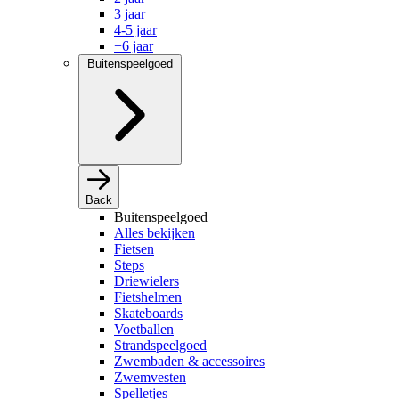
3 jaar
4-5 jaar
+6 jaar
Buitenspeelgoed
Back
Buitenspeelgoed
Alles bekijken
Fietsen
Steps
Driewielers
Fietshelmen
Skateboards
Voetballen
Strandspeelgoed
Zwembaden & accessoires
Zwemvesten
Spelletjes