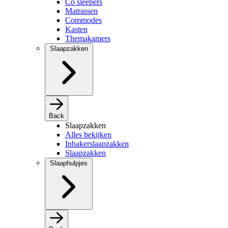
Co sleepers
Matrassen
Commodes
Kasten
Themakamers
Slaapzakken
Back
Slaapzakken
Alles bekijken
Inbakerslaapzakken
Slaapzakken
Slaaphulpjes