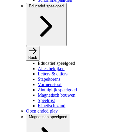
Schommelpaarden
Educatief speelgoed
Back
Educatief speelgoed
Alles bekijken
Letters & cijfers
Stapeltorens
Vormenstoof
Zintuiglijk speelgoed
Magnetisch bouwen
Speelrijst
Kinetisch zand
Open ended play
Magnetisch speelgoed