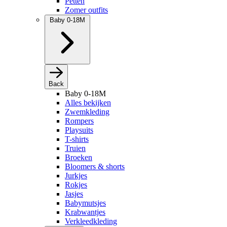
Petten
Zomer outfits
Baby 0-18M
Back
Baby 0-18M
Alles bekijken
Zwemkleding
Rompers
Playsuits
T-shirts
Truien
Broeken
Bloomers & shorts
Jurkjes
Rokjes
Jasjes
Babymutsjes
Krabwantjes
Verkleedkleding