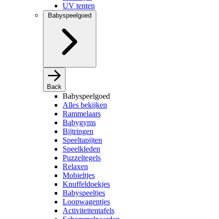
UV tenten
Babyspeelgoed
Back
Babyspeelgoed
Alles bekijken
Rammelaars
Babygyms
Bijtringen
Speeltapijten
Speelkleden
Puzzeltegels
Relaxen
Mobieltjes
Knuffeldoekjes
Babyspeeltjes
Loopwagentjes
Activiteitentafels