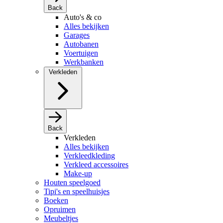
Back
Auto's & co
Alles bekijken
Garages
Autobanen
Voertuigen
Werkbanken
Verkleden
Back
Verkleden
Alles bekijken
Verkleedkleding
Verkleed accessoires
Make-up
Houten speelgoed
Tipi's en speelhuisjes
Boeken
Opruimen
Meubeltjes