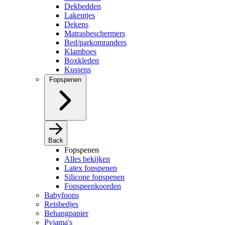
Dekbedden
Lakentjes
Dekens
Matrasbeschermers
Bed/parkomranders
Klamboes
Boxkleden
Kussens
Fopspenen
Back
Fopspenen
Alles bekijken
Latex fopspenen
Silicone fopspenen
Fopspeenkoorden
Babyfoons
Reisbedjes
Behangpapier
Pyjama's