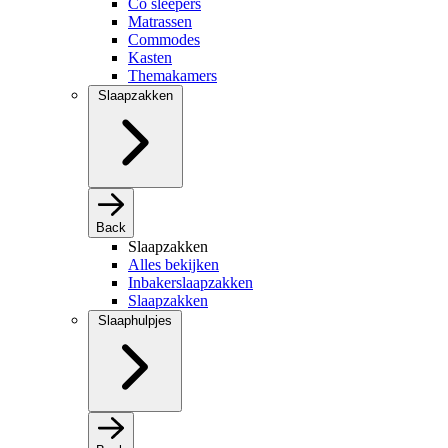
Co sleepers
Matrassen
Commodes
Kasten
Themakamers
Slaapzakken
Back
Slaapzakken
Alles bekijken
Inbakerslaapzakken
Slaapzakken
Slaaphulpjes