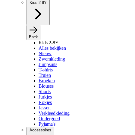
Kids 2-8Y
Back
Kids 2-8Y
Alles bekijken
Nieuw
Zwemkleding
Jumpsuits
T-shirts
Truien
Broeken
Blouses
Shorts
Jurkjes
Rokjes
Jassen
Verkleedkleding
Ondergoed
Pyjama's
Accessoires