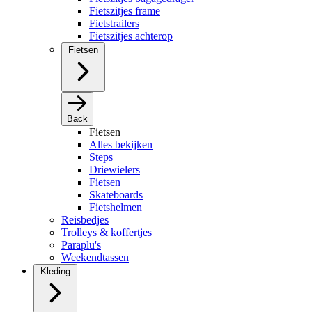
Fietszitjes frame
Fietstrailers
Fietszitjes achterop
Fietsen
Back
Fietsen
Alles bekijken
Steps
Driewielers
Fietsen
Skateboards
Fietshelmen
Reisbedjes
Trolleys & koffertjes
Paraplu's
Weekendtassen
Kleding