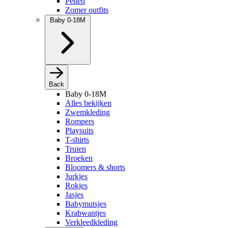
Petten
Zomer outfits
Baby 0-18M
Back
Baby 0-18M
Alles bekijken
Zwemkleding
Rompers
Playsuits
T-shirts
Truien
Broeken
Bloomers & shorts
Jurkjes
Rokjes
Jasjes
Babymutsjes
Krabwantjes
Verkleedkleding