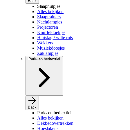
Back
Slaaphulpjes
Alles bekijken
Slaaptrainers
Nachtlampjes
Projectoren
Knuffeldoekjes
Hartslag / witte ruis
Wekkers
Muziekdoosjes
Zaklampjes
Park- en bedtextiel
Back
Park- en bedtextiel
Alles bekijken
Dekbedovertrekken
Hoeslakens