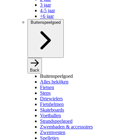
3 jaar
4-5 jaar
+6 jaar
Buitenspeelgoed
Back
Buitenspeelgoed
Alles bekijken
Fietsen
Steps
Driewielers
Fietshelmen
Skateboards
Voetballen
Strandspeelgoed
Zwembaden & accessoires
Zwemvesten
Spelletjes