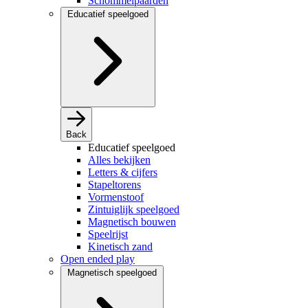
Schommelpaarden
Educatief speelgoed
Back
Educatief speelgoed
Alles bekijken
Letters & cijfers
Stapeltorens
Vormenstoof
Zintuiglijk speelgoed
Magnetisch bouwen
Speelrijst
Kinetisch zand
Open ended play
Magnetisch speelgoed