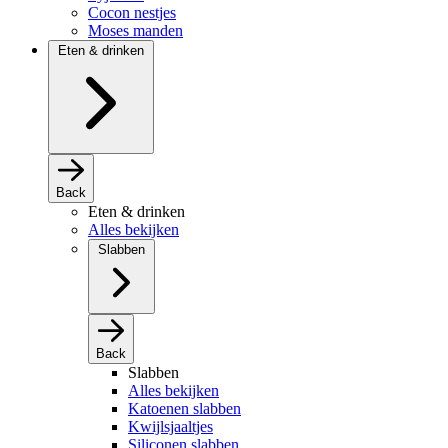
Cocon nestjes
Moses manden
Eten & drinken
Back
Eten & drinken
Alles bekijken
Slabben
Back
Slabben
Alles bekijken
Katoenen slabben
Kwijlsjaaltjes
Siliconen slabben