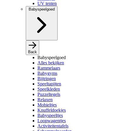
UV tenten
Babyspeelgoed
Back
Babyspeelgoed
Alles bekijken
Rammelaars
Babygyms
Bijtringen
Speeltapijten
Speelkleden
Puzzeltegels
Relaxen
Mobieltjes
Knuffeldoekjes
Babyspeeltjes
Loopwagentjes
Activiteitentafels