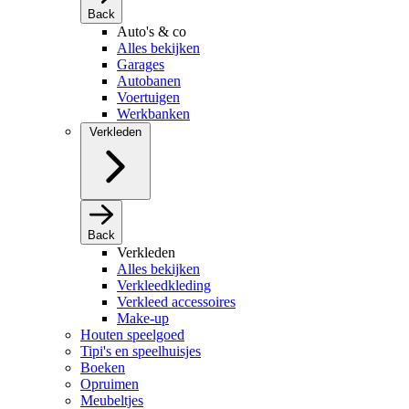
Back
Auto's & co
Alles bekijken
Garages
Autobanen
Voertuigen
Werkbanken
Verkleden
Back
Verkleden
Alles bekijken
Verkleedkleding
Verkleed accessoires
Make-up
Houten speelgoed
Tipi's en speelhuisjes
Boeken
Opruimen
Meubeltjes