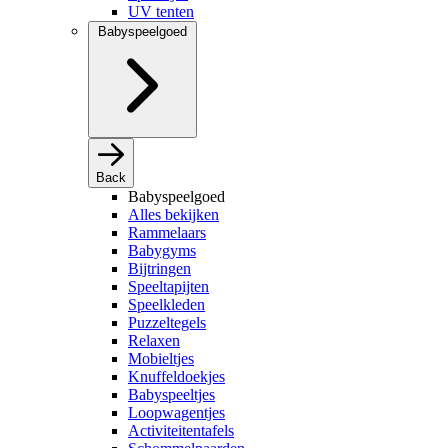
UV tenten
Babyspeelgoed
Back
Babyspeelgoed
Alles bekijken
Rammelaars
Babygyms
Bijtringen
Speeltapijten
Speelkleden
Puzzeltegels
Relaxen
Mobieltjes
Knuffeldoekjes
Babyspeeltjes
Loopwagentjes
Activiteitentafels