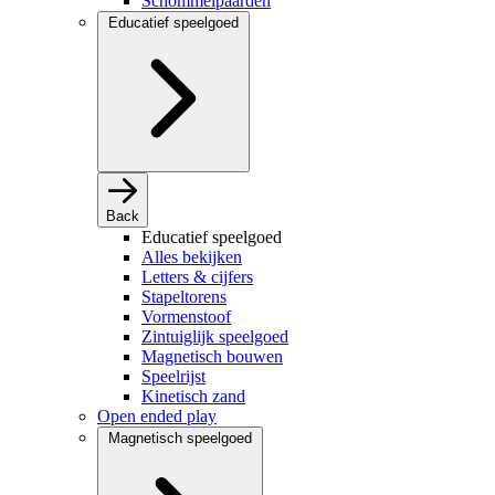
Schommelpaarden
Educatief speelgoed
Back
Educatief speelgoed
Alles bekijken
Letters & cijfers
Stapeltorens
Vormenstoof
Zintuiglijk speelgoed
Magnetisch bouwen
Speelrijst
Kinetisch zand
Open ended play
Magnetisch speelgoed