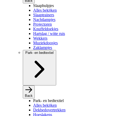
Back
Slaaphulpjes
Alles bekijken
Slaaptrainers
Nachtlampjes
Projectoren
Knuffeldoekjes
Hartslag / witte ruis
Wekkers
Muziekdoosjes
Zaklampjes
Park- en bedtextiel
Back
Park- en bedtextiel
Alles bekijken
Dekbedovertrekken
Hoeslakens