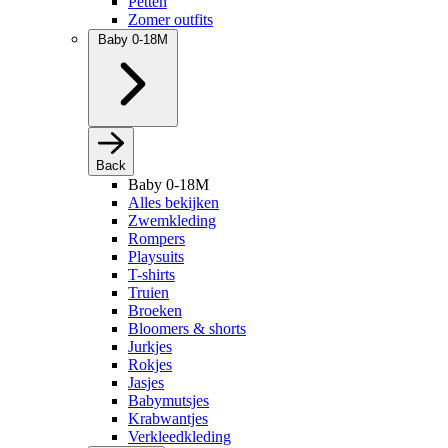
Petten
Zomer outfits
Baby 0-18M
Back
Baby 0-18M
Alles bekijken
Zwemkleding
Rompers
Playsuits
T-shirts
Truien
Broeken
Bloomers & shorts
Jurkjes
Rokjes
Jasjes
Babymutsjes
Krabwantjes
Verkleedkleding