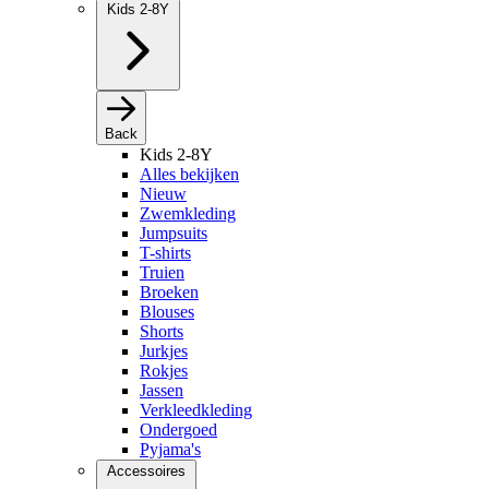
Kids 2-8Y
Back
Kids 2-8Y
Alles bekijken
Nieuw
Zwemkleding
Jumpsuits
T-shirts
Truien
Broeken
Blouses
Shorts
Jurkjes
Rokjes
Jassen
Verkleedkleding
Ondergoed
Pyjama's
Accessoires