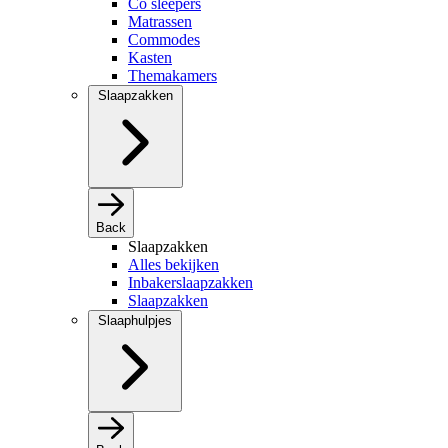
Co sleepers
Matrassen
Commodes
Kasten
Themakamers
Slaapzakken
Back
Slaapzakken
Alles bekijken
Inbakerslaapzakken
Slaapzakken
Slaaphulpjes