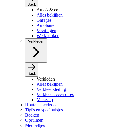
Back
Auto's & co
Alles bekijken
Garages
Autobanen
Voertuigen
Werkbanken
Verkleden
Back
Verkleden
Alles bekijken
Verkleedkleding
Verkleed accessoires
Make-up
Houten speelgoed
Tipi's en speelhuisjes
Boeken
Opruimen
Meubeltjes