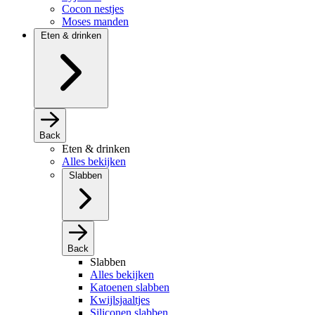
Cocon nestjes
Moses manden
Eten & drinken
Back
Eten & drinken
Alles bekijken
Slabben
Back
Slabben
Alles bekijken
Katoenen slabben
Kwijlsjaaltjes
Siliconen slabben