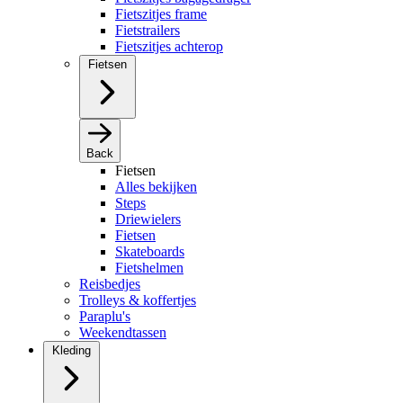
Fietszitjes frame
Fietstrailers
Fietszitjes achterop
Fietsen
Back
Fietsen
Alles bekijken
Steps
Driewielers
Fietsen
Skateboards
Fietshelmen
Reisbedjes
Trolleys & koffertjes
Paraplu's
Weekendtassen
Kleding