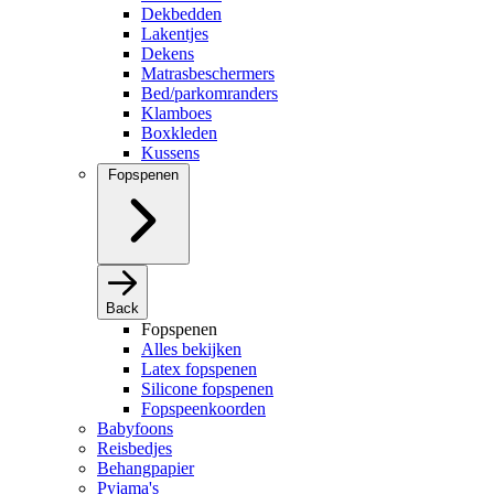
Dekbedden
Lakentjes
Dekens
Matrasbeschermers
Bed/parkomranders
Klamboes
Boxkleden
Kussens
Fopspenen
Back
Fopspenen
Alles bekijken
Latex fopspenen
Silicone fopspenen
Fopspeenkoorden
Babyfoons
Reisbedjes
Behangpapier
Pyjama's