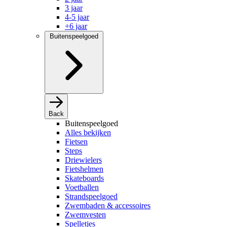
3 jaar
4-5 jaar
+6 jaar
Buitenspeelgoed
Back
Buitenspeelgoed
Alles bekijken
Fietsen
Steps
Driewielers
Fietshelmen
Skateboards
Voetballen
Strandspeelgoed
Zwembaden & accessoires
Zwemvesten
Spelletjes