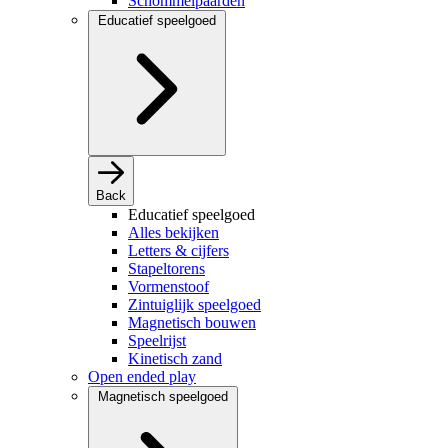
Schommelpaarden
Educatief speelgoed
Back
Educatief speelgoed
Alles bekijken
Letters & cijfers
Stapeltorens
Vormenstoof
Zintuiglijk speelgoed
Magnetisch bouwen
Speelrijst
Kinetisch zand
Open ended play
Magnetisch speelgoed