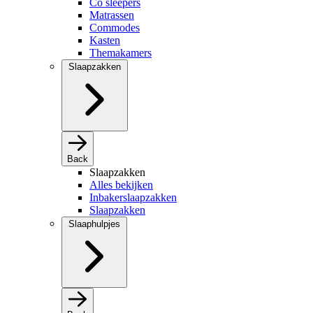
Co sleepers
Matrassen
Commodes
Kasten
Themakamers
Slaapzakken
Back
Slaapzakken
Alles bekijken
Inbakerslaapzakken
Slaapzakken
Slaaphulpjes