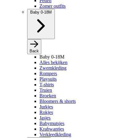
Petten
Zomer outfits
Baby 0-18M
Back
Baby 0-18M
Alles bekijken
Zwemkleding
Rompers
Playsuits
T-shirts
Truien
Broeken
Bloomers & shorts
Jurkjes
Rokjes
Jasjes
Babymutsjes
Krabwantjes
Verkleedkleding