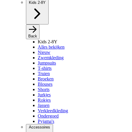
Kids 2-8Y
Back
Kids 2-8Y
Alles bekijken
Nieuw
Zwemkleding
Jumpsuits
T-shirts
Truien
Broeken
Blouses
Shorts
Jurkjes
Rokjes
Jassen
Verkleedkleding
Ondergoed
Pyjama's
Accessoires