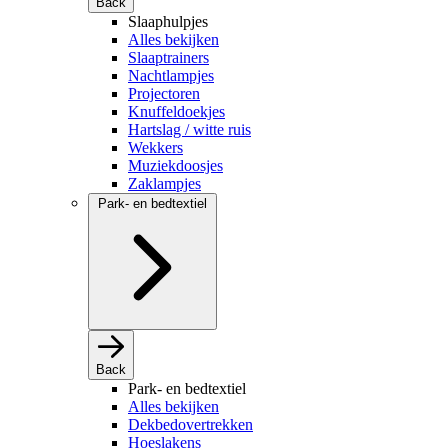
Back
Slaaphulpjes
Alles bekijken
Slaaptrainers
Nachtlampjes
Projectoren
Knuffeldoekjes
Hartslag / witte ruis
Wekkers
Muziekdoosjes
Zaklampjes
Park- en bedtextiel
Back
Park- en bedtextiel
Alles bekijken
Dekbedovertrekken
Hoeslakens