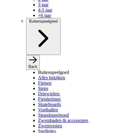
3 jaar
4-5 jaar
+6 jaar
Buitenspeelgoed
Back
Buitenspeelgoed
Alles bekijken
Fietsen
Steps
Driewielers
Fietshelmen
Skateboards
Voetballen
Strandspeelgoed
Zwembaden & accessoires
Zwemvesten
Spelletjes