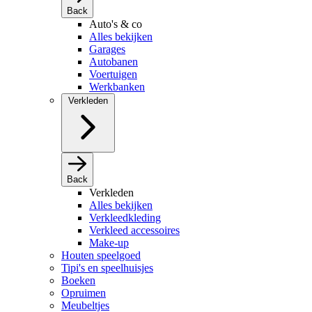
Back
Auto's & co
Alles bekijken
Garages
Autobanen
Voertuigen
Werkbanken
Verkleden
Back
Verkleden
Alles bekijken
Verkleedkleding
Verkleed accessoires
Make-up
Houten speelgoed
Tipi's en speelhuisjes
Boeken
Opruimen
Meubeltjes