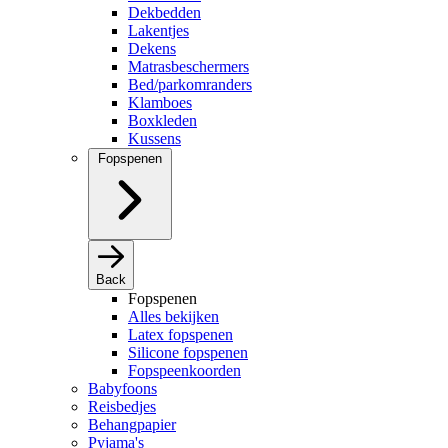
Dekbedden
Lakentjes
Dekens
Matrasbeschermers
Bed/parkomranders
Klamboes
Boxkleden
Kussens
Fopspenen
Back
Fopspenen
Alles bekijken
Latex fopspenen
Silicone fopspenen
Fopspeenkoorden
Babyfoons
Reisbedjes
Behangpapier
Pyjama's