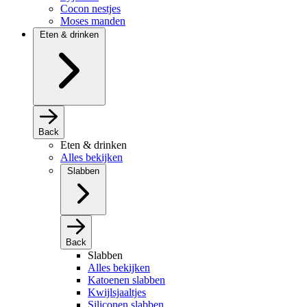
Cocon nestjes
Moses manden
Eten & drinken
Back
Eten & drinken
Alles bekijken
Slabben
Back
Slabben
Alles bekijken
Katoenen slabben
Kwijlsjaaltjes
Siliconen slabben