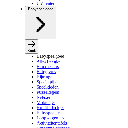
UV tenten
Babyspeelgoed
Back
Babyspeelgoed
Alles bekijken
Rammelaars
Babygyms
Bijtringen
Speeltapijten
Speelkleden
Puzzeltegels
Relaxen
Mobieltjes
Knuffeldoekjes
Babyspeeltjes
Loopwagentjes
Activiteitentafels