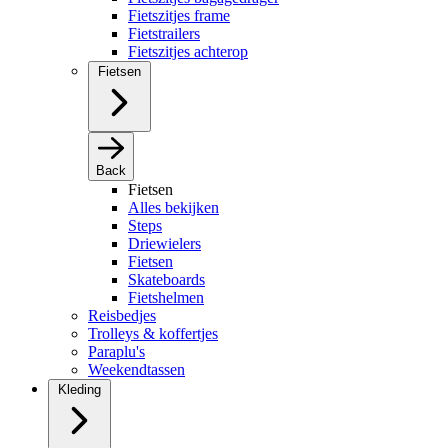
Fietszitjes frame
Fietstrailers
Fietszitjes achterop
Fietsen
Back
Fietsen
Alles bekijken
Steps
Driewielers
Fietsen
Skateboards
Fietshelmen
Reisbedjes
Trolleys & koffertjes
Paraplu's
Weekendtassen
Kleding