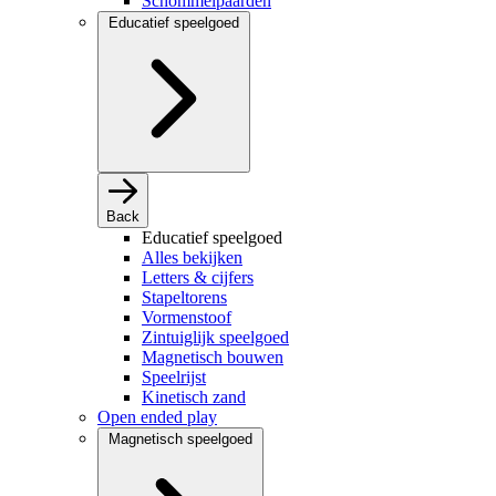
Schommelpaarden
Educatief speelgoed
Back
Educatief speelgoed
Alles bekijken
Letters & cijfers
Stapeltorens
Vormenstoof
Zintuiglijk speelgoed
Magnetisch bouwen
Speelrijst
Kinetisch zand
Open ended play
Magnetisch speelgoed