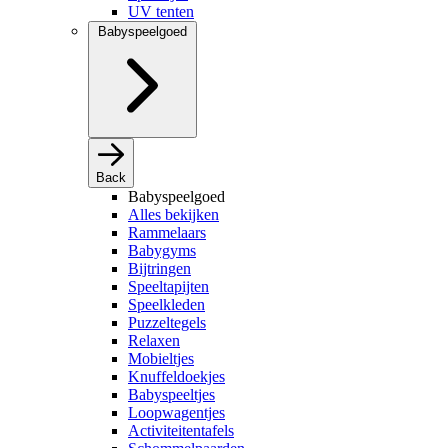
UV tenten
Babyspeelgoed
Back
Babyspeelgoed
Alles bekijken
Rammelaars
Babygyms
Bijtringen
Speeltapijten
Speelkleden
Puzzeltegels
Relaxen
Mobieltjes
Knuffeldoekjes
Babyspeeltjes
Loopwagentjes
Activiteitentafels