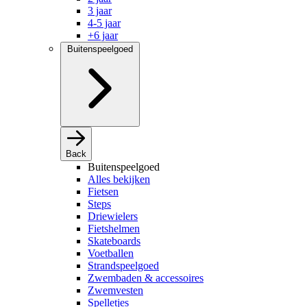
3 jaar
4-5 jaar
+6 jaar
Buitenspeelgoed
Back
Buitenspeelgoed
Alles bekijken
Fietsen
Steps
Driewielers
Fietshelmen
Skateboards
Voetballen
Strandspeelgoed
Zwembaden & accessoires
Zwemvesten
Spelletjes