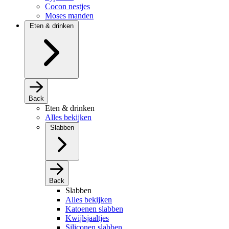
Cocon nestjes
Moses manden
Eten & drinken
Back
Eten & drinken
Alles bekijken
Slabben
Back
Slabben
Alles bekijken
Katoenen slabben
Kwijlsjaaltjes
Siliconen slabben