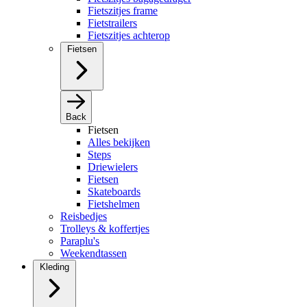
Fietszitjes frame
Fietstrailers
Fietszitjes achterop
Fietsen
Back
Fietsen
Alles bekijken
Steps
Driewielers
Fietsen
Skateboards
Fietshelmen
Reisbedjes
Trolleys & koffertjes
Paraplu's
Weekendtassen
Kleding