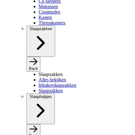
Co sleepers
Matrassen
Commodes
Kasten
Themakamers
Slaapzakken
Back
Slaapzakken
Alles bekijken
Inbakerslaapzakken
Slaapzakken
Slaaphulpjes