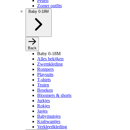
Petten
Zomer outfits
Baby 0-18M
Back
Baby 0-18M
Alles bekijken
Zwemkleding
Rompers
Playsuits
T-shirts
Truien
Broeken
Bloomers & shorts
Jurkjes
Rokjes
Jasjes
Babymutsjes
Krabwantjes
Verkleedkleding