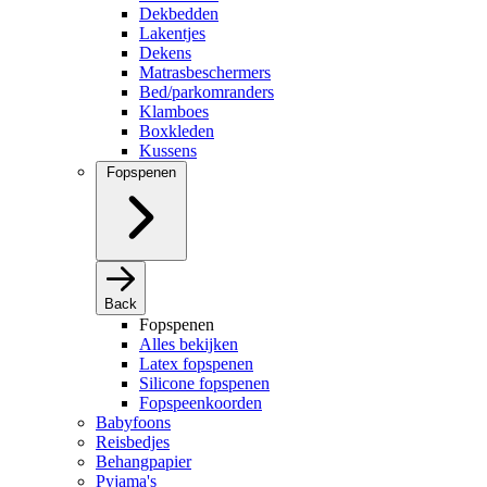
Dekbedden
Lakentjes
Dekens
Matrasbeschermers
Bed/parkomranders
Klamboes
Boxkleden
Kussens
Fopspenen
Back
Fopspenen
Alles bekijken
Latex fopspenen
Silicone fopspenen
Fopspeenkoorden
Babyfoons
Reisbedjes
Behangpapier
Pyjama's