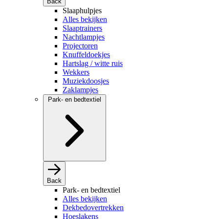
Back
Slaaphulpjes
Alles bekijken
Slaaptrainers
Nachtlampjes
Projectoren
Knuffeldoekjes
Hartslag / witte ruis
Wekkers
Muziekdoosjes
Zaklampjes
Park- en bedtextiel
Back
Park- en bedtextiel
Alles bekijken
Dekbedovertrekken
Hoeslakens