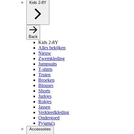
Kids 2-8Y
Back
Kids 2-8Y
Alles bekijken
Nieuw
Zwemkleding
Jumpsuits
T-shirts
Truien
Broeken
Blouses
Shorts
Jurkjes
Rokjes
Jassen
Verkleedkleding
Ondergoed
Pyjama's
Accessoires