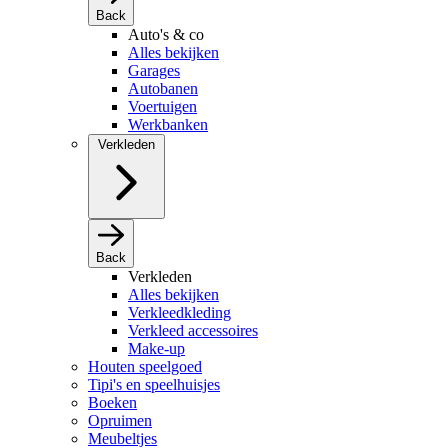
Back
Auto's & co
Alles bekijken
Garages
Autobanen
Voertuigen
Werkbanken
Verkleden
Back
Verkleden
Alles bekijken
Verkleedkleding
Verkleed accessoires
Make-up
Houten speelgoed
Tipi's en speelhuisjes
Boeken
Opruimen
Meubeltjes